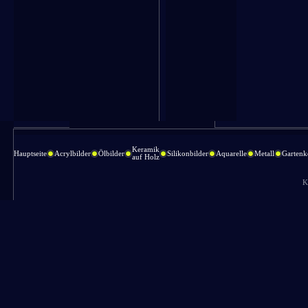
Keramik
Hauptseite
Acrylbilder
Ölbilder
Silikonbilder
Aquarelle
Metall
Gartenk
auf Holz
K