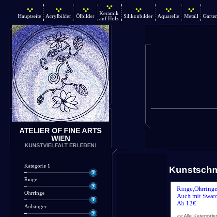
Keramik
Hauptseite
Acrylbilder
Ölbilder
Silikonbilder
Aquarelle
Metall
Garte
auf Holz
ATELIER OF FINE ARTS
WIEN
KUNSTVIELFALT ERLEBEN!
Kategorie 1
Kunstsch
Ringe
Ringe,Ohrringe
Ohrringe
Auch mit Swaro
Ab 12€
Anhänger
<< Alle Kategorie