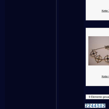
Kette 
Kette 
9 Elemente gesa