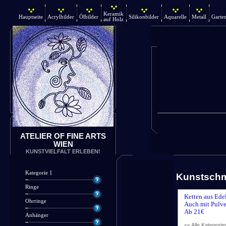
Keramik
Hauptseite
Acrylbilder
Ölbilder
Silikonbilder
Aquarelle
Metall
Garte
auf Holz
ATELIER OF FINE ARTS
WIEN
KUNSTVIELFALT ERLEBEN!
Kategorie 1
Kunstsch
Ringe
Ketten aus Ede
Ohrringe
Auch mit Pulve
Ab 21€
Anhänger
<< Alle Kategorie