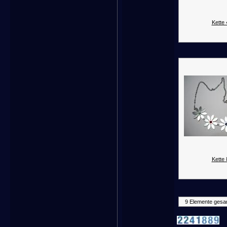
Kette 
Kette 
9 Elemente gesa