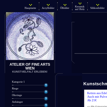
Keramik
Hauptseite
Acrylbilder
Ölbilder
Silikonbilder
auf Holz
ATELIER OF FINE ARTS
WIEN
KUNSTVIELFALT ERLEBEN!
Kategorie 1
Kunstsch
Ringe
Ketten aus Ede
Ohrringe
Auch mit Pulve
Ab 21€
Anhänger
<< Alle Kategorie