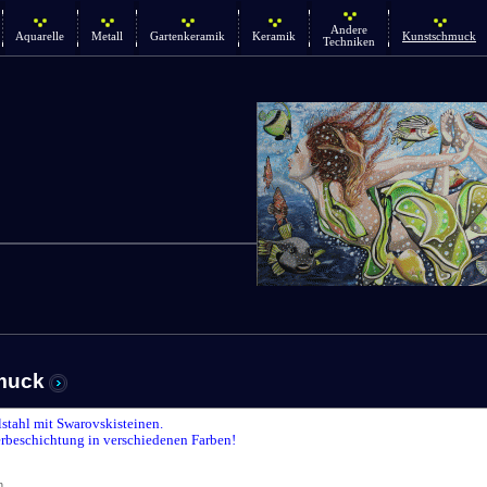
Andere
Aquarelle
Metall
Gartenkeramik
Keramik
Kunstschmuck
Techniken
muck
lstahl mit Swarovskisteinen.
rbeschichtung in verschiedenen Farben!
n