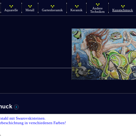
Andere
Aquarelle
Metall
Gartenkeramik
Keramik
Kunstschmuck
Techniken
muck
lstahl mit Swarovskisteinen.
rbeschichtung in verschiedenen Farben!
n