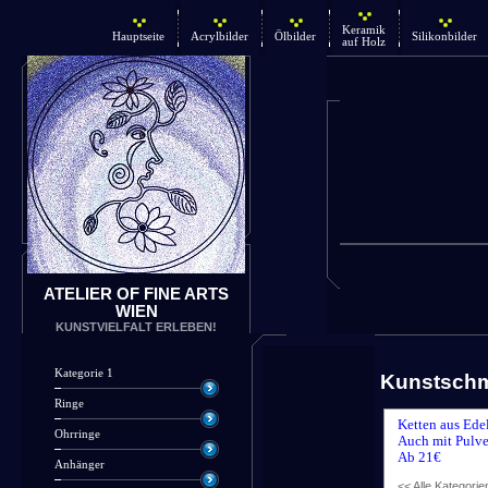
Keramik
Hauptseite
Acrylbilder
Ölbilder
Silikonbilder
auf Holz
ATELIER OF FINE ARTS
WIEN
KUNSTVIELFALT ERLEBEN!
Kategorie 1
Kunstsch
Ringe
Ketten aus Ede
Ohrringe
Auch mit Pulve
Ab 21€
Anhänger
<< Alle Kategorie