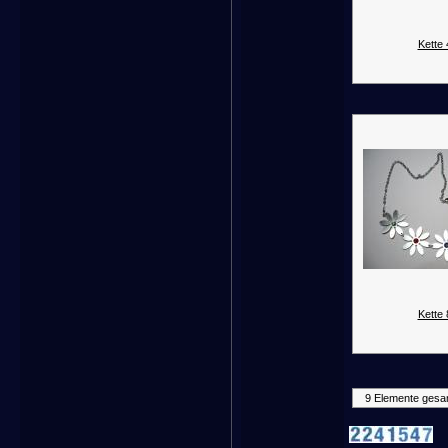
Kette 
Kette 
9 Elemente gesa