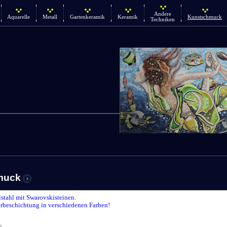
Andere
Aquarelle
Metall
Gartenkeramik
Keramik
Kunstschmuck
Techniken
muck
lstahl mit Swarovskisteinen.
rbeschichtung in verschiedenen Farben!
n