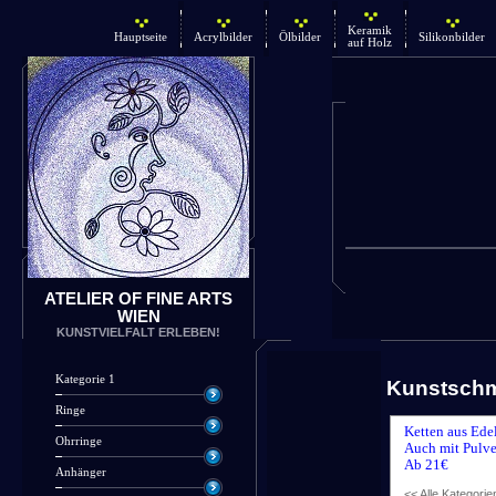
Keramik
Hauptseite
Acrylbilder
Ölbilder
Silikonbilder
auf Holz
ATELIER OF FINE ARTS
WIEN
KUNSTVIELFALT ERLEBEN!
Kategorie 1
Kunstsch
Ringe
Ketten aus Ede
Ohrringe
Auch mit Pulve
Ab 21€
Anhänger
<< Alle Kategorie