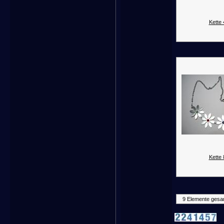
Kette 
Kette 
9 Elemente gesa