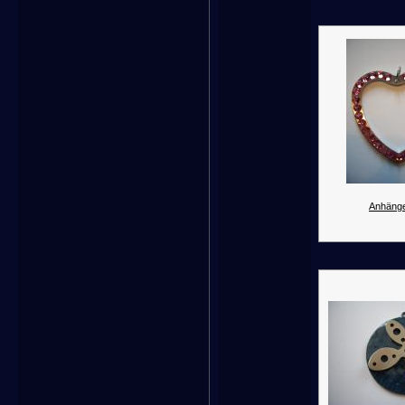
Anhänge