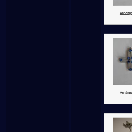
Anhänge
Anhänge