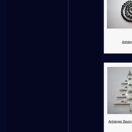
Anhän
Anhänger Baum w