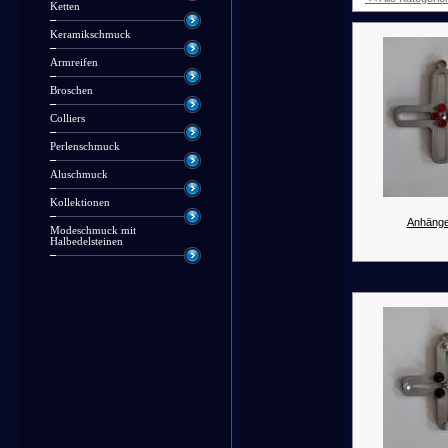
Ketten
Keramikschmuck
Armreifen
Broschen
Colliers
Perlenschmuck
Aluschmuck
Kollektionen
Anhänge
Modeschmuck mit
Halbedelsteinen