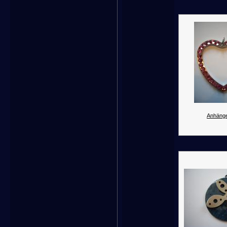
Anhänge