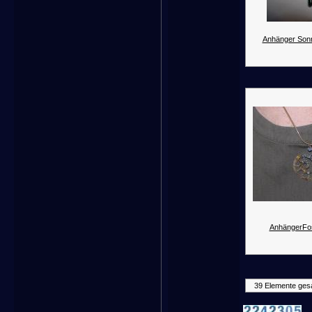
Anhänger Son
AnhängerFos
39 Elemente ges