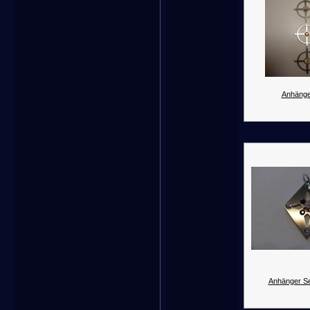
Anhänge
Anhänger Se