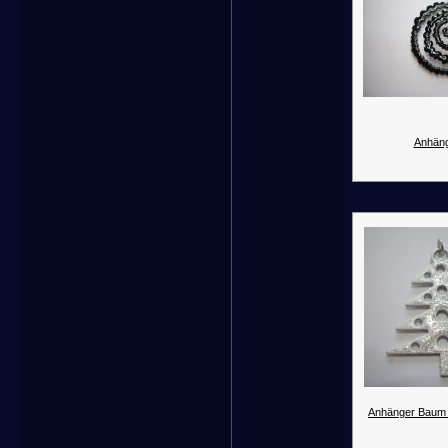
Anhän
Anhänger Baum w