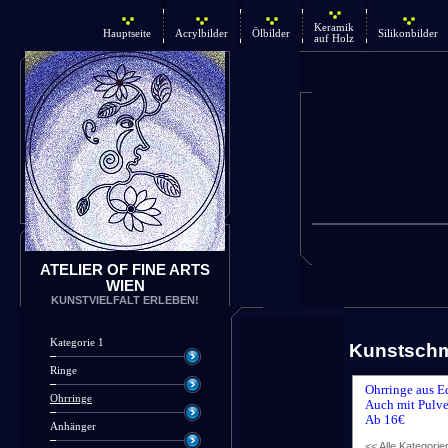
Keramik
Hauptseite
Acrylbilder
Ölbilder
Silikonbilder
auf Holz
ATELIER OF FINE ARTS
WIEN
KUNSTVIELFALT ERLEBEN!
Kategorie 1
Kunstsch
Ringe
Ohrringe aus E
Ohrringe
Auch mit Pulve
Ab 16€
Anhänger
<< Alle Kategorie