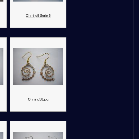
Ohrring9 Serie 5
Ohrring38.jpg