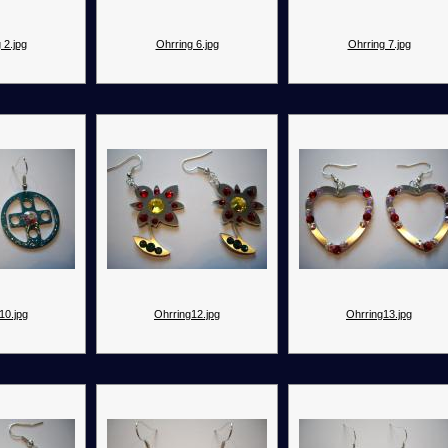
 2.jpg
Ohrring 6.jpg
Ohrring 7.jpg
10.jpg
Ohrring12.jpg
Ohrring13.jpg