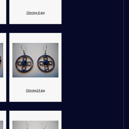
Ohrring 8.jpg
Ohrring14.jpg