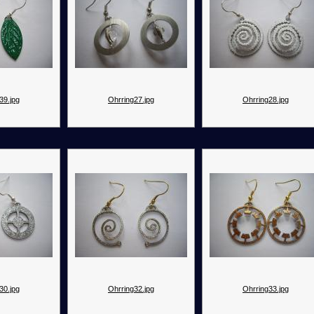
39.jpg
Ohrring27.jpg
Ohrring28.jpg
30.jpg
Ohrring32.jpg
Ohrring33.jpg