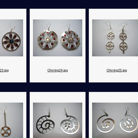
23.jpg
Ohrring24.jpg
Ohrring25.jpg