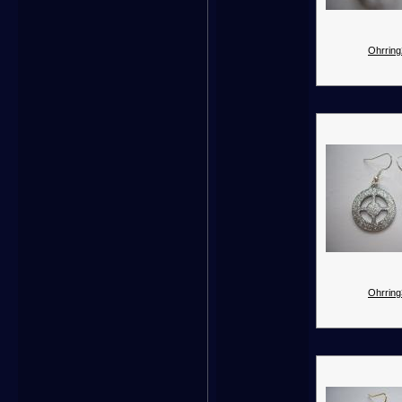
Ohrring
Ohrring