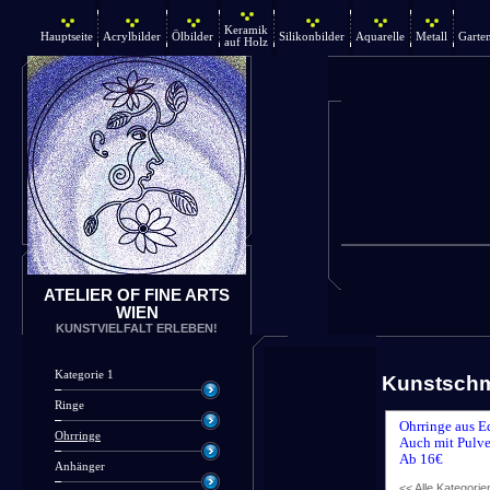
Keramik
Hauptseite
Acrylbilder
Ölbilder
Silikonbilder
Aquarelle
Metall
Garte
auf Holz
ATELIER OF FINE ARTS
WIEN
KUNSTVIELFALT ERLEBEN!
Kategorie 1
Kunstsch
Ringe
Ohrringe aus E
Ohrringe
Auch mit Pulve
Ab 16€
Anhänger
<< Alle Kategorie