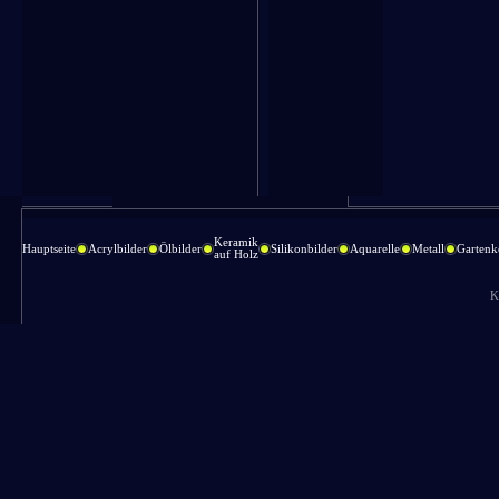
Keramik
Hauptseite
Acrylbilder
Ölbilder
Silikonbilder
Aquarelle
Metall
Gartenk
auf Holz
K