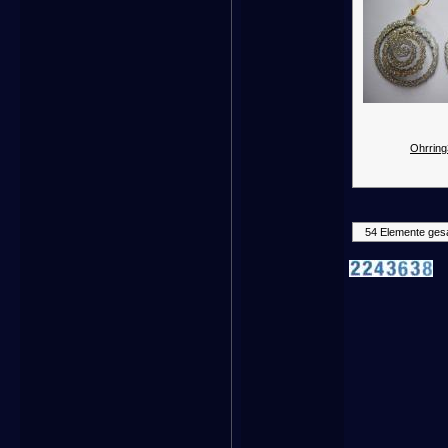
Ohrring
54 Elemente ges