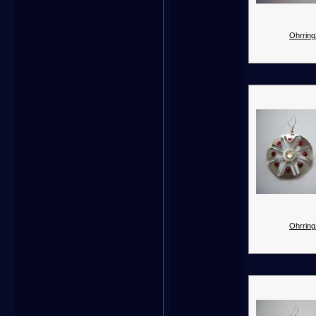
Ohrring
Ohrring