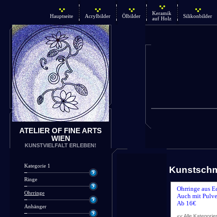
Keramik
Hauptseite
Acrylbilder
Ölbilder
Silikonbilder
auf Holz
ATELIER OF FINE ARTS
WIEN
KUNSTVIELFALT ERLEBEN!
Kategorie 1
Kunstsch
Ringe
Ohrringe aus E
Ohrringe
Auch mit Pulve
Ab 16€
Anhänger
<< Alle Kategorie