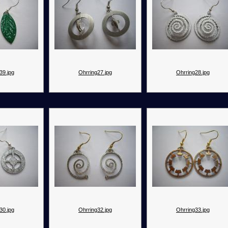
39.jpg
Ohrring27.jpg
Ohrring28.jpg
30.jpg
Ohrring32.jpg
Ohrring33.jpg