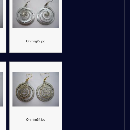
Ohrring29.jpg
Ohrring34.jpg