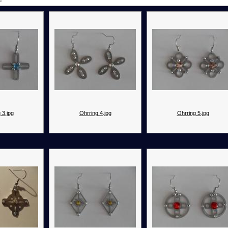
 3.jpg
Ohrring 4.jpg
Ohrring 5.jpg