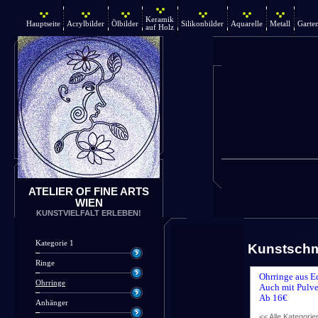
Keramik
Hauptseite
Acrylbilder
Ölbilder
Silikonbilder
Aquarelle
Metall
Garte
auf Holz
ATELIER OF FINE ARTS
WIEN
KUNSTVIELFALT ERLEBEN!
Kategorie 1
Kunstsch
Ringe
Ohrringe aus E
Ohrringe
Auch mit Pulve
Ab 16€
Anhänger
<< Alle Kategorie