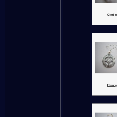
Ohrring
Ohrring