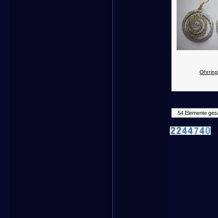
Ohrring
54 Elemente ges