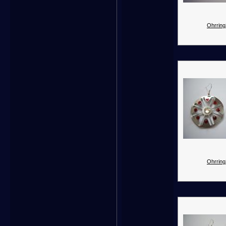
Ohrring
Ohrring