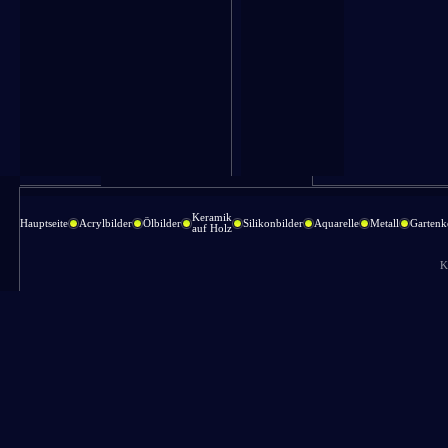
Keramik
Hauptseite
Acrylbilder
Ölbilder
Silikonbilder
Aquarelle
Metall
Gartenk
auf Holz
K