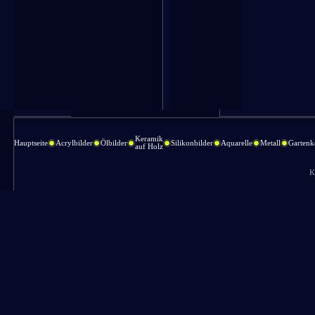
Keramik
Hauptseite
Acrylbilder
Ölbilder
Silikonbilder
Aquarelle
Metall
Gartenk
auf Holz
K