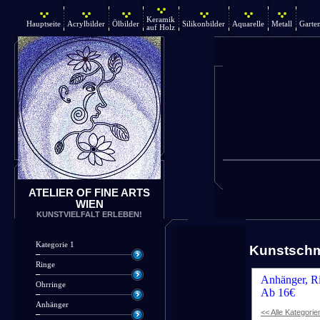
Keramik
Hauptseite
Acrylbilder
Ölbilder
Silikonbilder
Aquarelle
Metall
Garte
auf Holz
ATELIER OF FINE ARTS
WIEN
KUNSTVIELFALT ERLEBEN!
Kategorie 1
Kunstsch
Ringe
Anhänger, Ri
Ohrringe
Ab 16€
Anhänger
<< Alle Kategorie