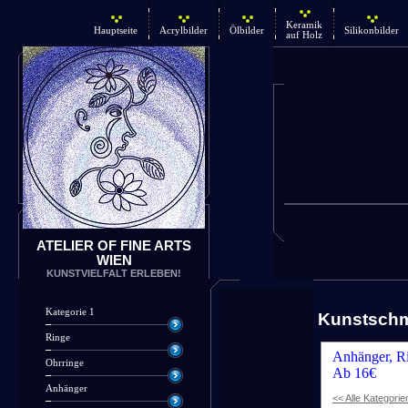
Keramik
Hauptseite
Acrylbilder
Ölbilder
Silikonbilder
auf Holz
ATELIER OF FINE ARTS
WIEN
KUNSTVIELFALT ERLEBEN!
Kategorie 1
Kunstsch
Ringe
Anhänger, Ri
Ohrringe
Ab 16€
Anhänger
<< Alle Kategorie