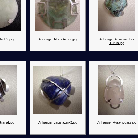
Jade2.jpg
Anhänger Moos Achat.jpg
Anhänger Afrikanischer
Türkis.jpg
ranat.jpg
Anhänger Lapislazuli-2.jpg
Anhänger Rosenquarz.jpg