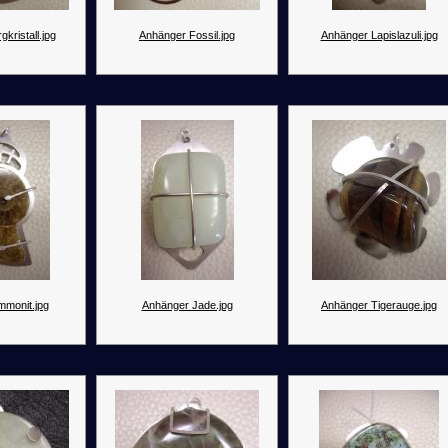
kristall.jpg
Anhänger Fossil.jpg
Anhänger Lapislazuli.jpg
mmonit.jpg
Anhänger Jade.jpg
Anhänger Tigerauge.jpg