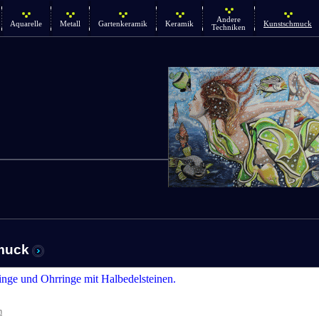
Andere
Aquarelle
Metall
Gartenkeramik
Keramik
Kunstschmuck
Techniken
muck
nge und Ohrringe mit Halbedelsteinen.
n