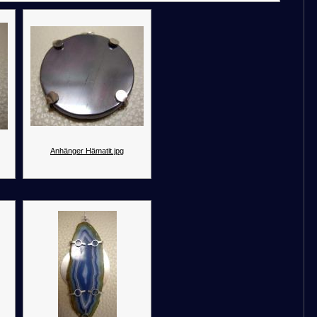
Anhänger Hämatit.jpg