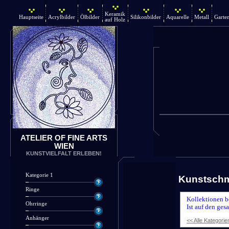
Keramik
Hauptseite
Acrylbilder
Ölbilder
Silikonbilder
Aquarelle
Metall
Garte
auf Holz
ATELIER OF FINE ARTS
WIEN
KUNSTVIELFALT ERLEBEN!
Kategorie 1
Kunstsch
Ringe
Kollektionen b
Ohrringe
Ist auf den ges
Anhänger
<< Alle Kategorie