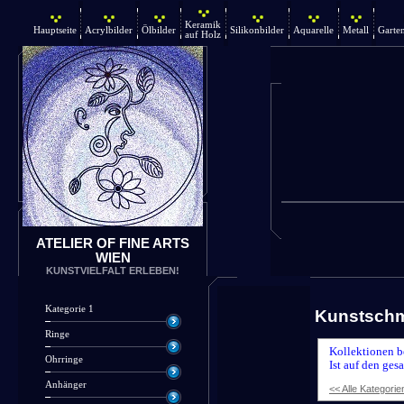
Keramik
Hauptseite
Acrylbilder
Ölbilder
Silikonbilder
Aquarelle
Metall
Garte
auf Holz
ATELIER OF FINE ARTS
WIEN
KUNSTVIELFALT ERLEBEN!
Kategorie 1
Kunstsch
Ringe
Kollektionen b
Ohrringe
Ist auf den ges
Anhänger
<< Alle Kategorie