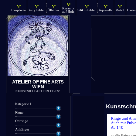
Keramik
Hauptseite
Acrylbilder
Ölbilder
Silikonbilder
Aquarelle
Metall
Garte
auf Holz
ATELIER OF FINE ARTS
WIEN
KUNSTVIELFALT ERLEBEN!
Kategorie 1
Kunstsch
Ringe
Ringe und Arm
Ohrringe
Auch mit Pulve
Ab 14€
Anhänger
<< Alle Kategorie