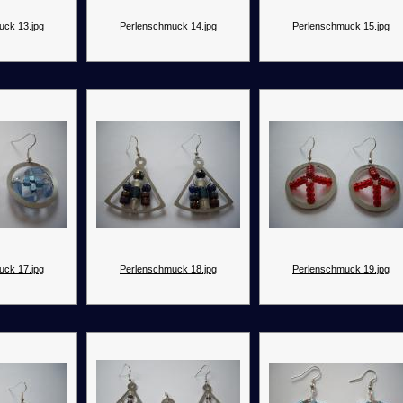
uck 13.jpg
Perlenschmuck 14.jpg
Perlenschmuck 15.jpg
uck 17.jpg
Perlenschmuck 18.jpg
Perlenschmuck 19.jpg