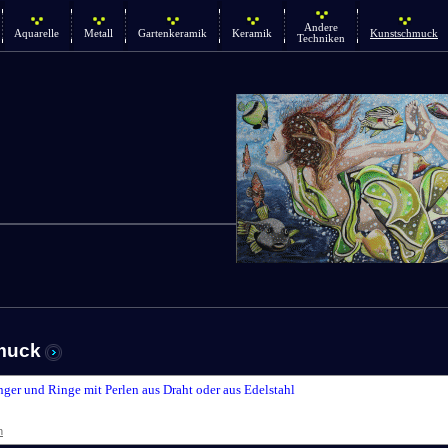
Andere
Aquarelle
Metall
Gartenkeramik
Keramik
Kunstschmuck
Techniken
muck
ger und Ringe mit Perlen aus Draht oder aus Edelstahl
n