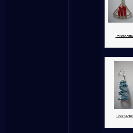
Perlenschm
Perlenschm