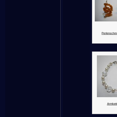
Perlenschm
Armkett