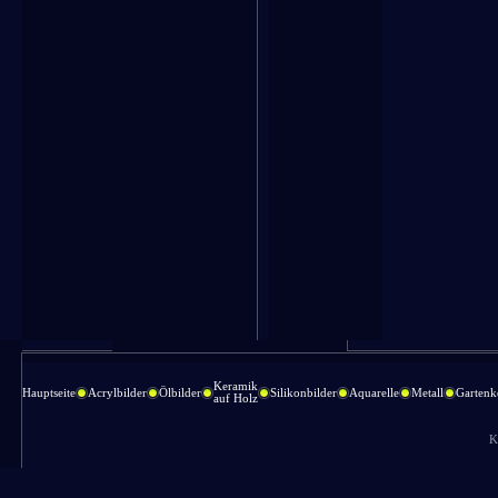
Keramik
Hauptseite
Acrylbilder
Ölbilder
Silikonbilder
Aquarelle
Metall
Gartenk
auf Holz
K