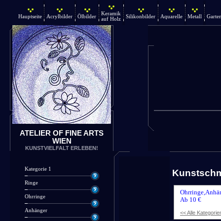
Keramik
Hauptseite
Acrylbilder
Ölbilder
Silikonbilder
Aquarelle
Metall
Garte
auf Holz
ATELIER OF FINE ARTS
WIEN
KUNSTVIELFALT ERLEBEN!
Kategorie 1
Kunstsch
Ringe
Ohrringe,Anhän
Ohrringe
Ab 10 €
Anhänger
<< Alle Kategorie