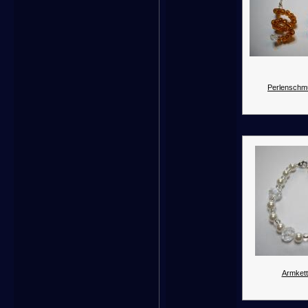
Perlenschm
Armkett