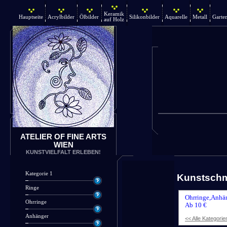
Keramik
Hauptseite
Acrylbilder
Ölbilder
Silikonbilder
Aquarelle
Metall
Garte
auf Holz
ATELIER OF FINE ARTS
WIEN
KUNSTVIELFALT ERLEBEN!
Kategorie 1
Kunstsch
Ringe
Ohrringe,Anhän
Ohrringe
Ab 10 €
Anhänger
<< Alle Kategorie