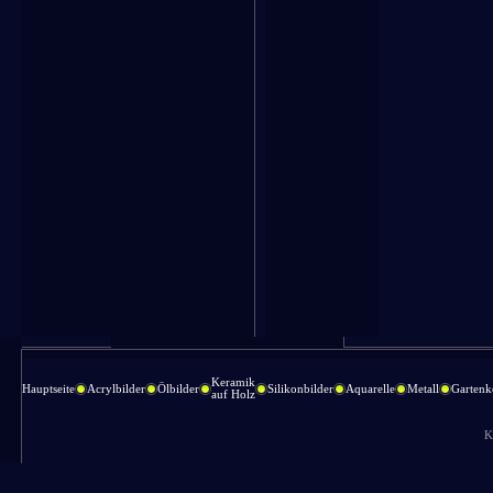
Keramik
Hauptseite
Acrylbilder
Ölbilder
Silikonbilder
Aquarelle
Metall
Gartenk
auf Holz
K