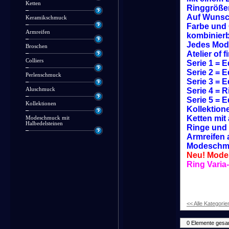
Ketten
Ringgrößen
Auf Wunsc
Keramikschmuck
Farbe und 
Armreifen
kombinierb
Jedes Mode
Broschen
Atelier of 
Colliers
Serie 1 = 
Serie 2 = 
Perlenschmuck
Serie 3 = 
Aluschmuck
Serie 4 = 
Serie 5 = 
Kollektionen
Kollektion
Ketten mit 
Modeschmuck mit
Halbedelsteinen
Ringe und 
Armreifen 
Modeschmu
Neu! Mode
Ring Varia
<< Alle Kategorie
0 Elemente gesa