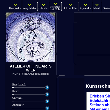
Keramik
Hauptseite
Acrylbilder
Ölbilder
Silikonbilder
Aquarelle
Metall
Garte
auf Holz
ATELIER OF FINE ARTS
WIEN
KUNSTVIELFALT ERLEBEN!
Kategorie 1
Kunstsch
Ringe
Erleben Si
Ohrringe
Edelstahlr
Steinen ab
Anhänger
Mit einem D