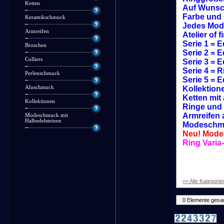
Ketten
Auf Wunsc
Farbe und 
Keramikschmuck
Jedes Mode
Armreifen
Atelier of 
Serie 1 = 
Broschen
Serie 2 = 
Colliers
Serie 3 = 
Serie 4 = 
Perlenschmuck
Serie 5 = 
Aluschmuck
Kollektion
Ketten mit 
Kollektionen
Ringe und 
Armreifen 
Modeschmuck mit
Halbedelsteinen
Modeschmu
Neu! Mode
Ring Varia
<< Alle Kategorie
0 Elemente gesa