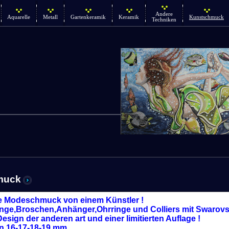
Andere
Aquarelle
Metall
Gartenkeramik
Keramik
Kunstschmuck
Techniken
muck
e Modeschmuck von einem Künstler !
inge,Broschen,Anhänger,Ohrringe und Colliers mit Swarovsk
esign der anderen art und einer limitierten Auflage !
 16-17-18-19 mm .