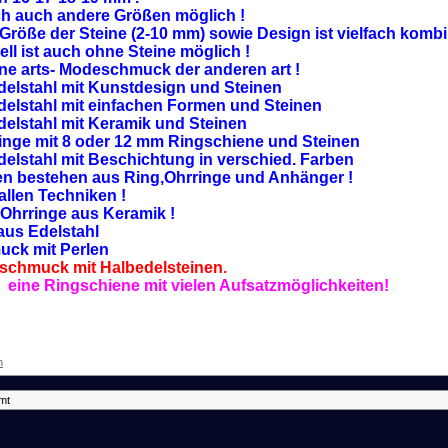
h auch andere Größen möglich !
Größe der Steine (2-10 mm) sowie Design ist vielfach kombi
ll ist auch ohne Steine möglich !
fine arts- Modeschmuck der anderen art !
Edelstahl mit Kunstdesign und Steinen
Edelstahl mit einfachen Formen und Steinen
Edelstahl mit Keramik und Steinen
Ringe mit 8 oder 12 mm Ringschiene und Steinen
Edelstahl mit Beschichtung in verschied. Farben
en bestehen aus Ring,Ohrringe und Anhänger !
allen Techniken !
Ohrringe aus Keramik !
aus Edelstahl
ck mit Perlen
schmuck mit Halbedelsteinen.
- eine Ringschiene mit vielen Aufsatzmöglichkeiten!
n
mt