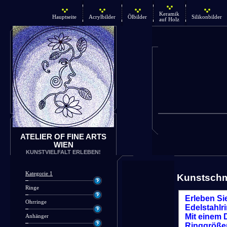
Keramik
Hauptseite
Acrylbilder
Ölbilder
Silikonbilder
auf Holz
ATELIER OF FINE ARTS
WIEN
KUNSTVIELFALT ERLEBEN!
Kategorie 1
Kunstsch
Ringe
Erleben Si
Ohrringe
Edelstahlr
Mit einem D
Anhänger
Ringgrößen