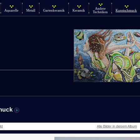
Andere
Aquarelle
Metall
Gartenkeramik
Keramik
Kunstschmuck
Techniken
muck
ld
Alle Bilder in diesem Album