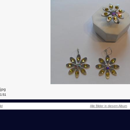
.jpg
51:51
ld
Alle Bilder in diesem Album