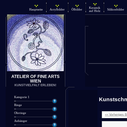
Keramik
Hauptseite
Acrylbilder
Ölbilder
Silikonbilder
auf Holz
ATELIER OF FINE ARTS
WIEN
KUNSTVIELFALT ERLEBEN!
Kategorie 1
Kunstsch
Ringe
Ohrringe
<< Vorheriges Bi
Anhänger