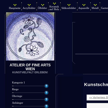
Keramik
Hauptseite
Acrylbilder
Ölbilder
Silikonbilder
Aquarelle
Metall
Garte
auf Holz
ATELIER OF FINE ARTS
WIEN
KUNSTVIELFALT ERLEBEN!
Kategorie 1
Kunstsch
Ringe
Ohrringe
<< Vorheriges Bi
Anhänger