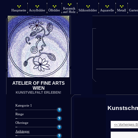
Keramik
Hauptseite
Acrylbilder
Ölbilder
Silikonbilder
Aquarelle
Metall
Garte
auf Holz
ATELIER OF FINE ARTS
WIEN
KUNSTVIELFALT ERLEBEN!
Kategorie 1
Kunstsch
Ringe
Ohrringe
<< Vorheriges Bi
Anhänger