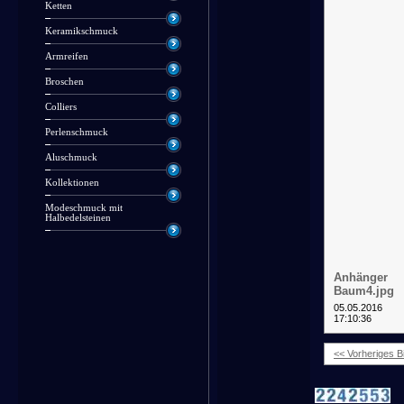
Ketten
Keramikschmuck
Armreifen
Broschen
Colliers
Perlenschmuck
Aluschmuck
Kollektionen
Modeschmuck mit
Halbedelsteinen
Anhänger
Baum4.jpg
05.05.2016
17:10:36
<< Vorheriges Bi