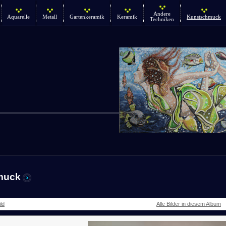
Andere
Aquarelle
Metall
Gartenkeramik
Keramik
Kunstschmuck
Techniken
muck
ld
Alle Bilder in diesem Album