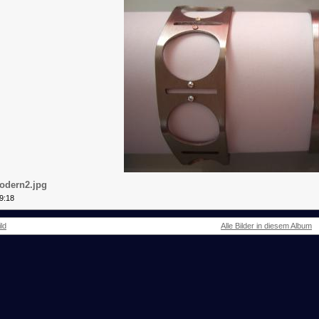
odern2.jpg
9:18
ld
Alle Bilder in diesem Album