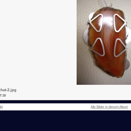
hat-2.jpg
7:16
ld
Alle Bilder in diesem Album