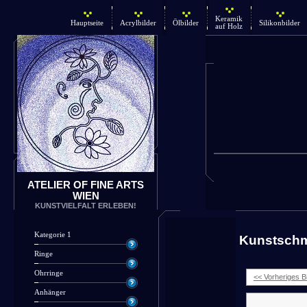
Keramik
Hauptseite
Acrylbilder
Ölbilder
Silikonbilder
auf Holz
ATELIER OF FINE ARTS
WIEN
KUNSTVIELFALT ERLEBEN!
Kategorie 1
Kunstsch
Ringe
Ohrringe
<< Vorheriges Bi
Anhänger