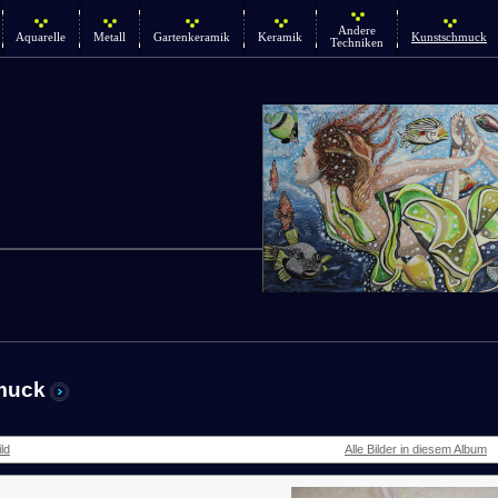
Andere
Aquarelle
Metall
Gartenkeramik
Keramik
Kunstschmuck
Techniken
muck
ld
Alle Bilder in diesem Album