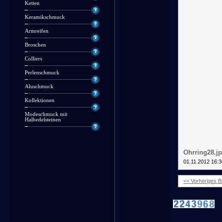
Ketten
Keramikschmuck
Armreifen
Broschen
Colliers
Perlenschmuck
Aluschmuck
Kollektionen
Modeschmuck mit
Halbedelsteinen
Ohrring28.j
01.11.2012 16:3
<< Vorheriges Bi