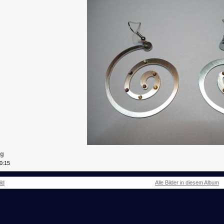
pg
0:15
ld
Alle Bilder in diesem Album