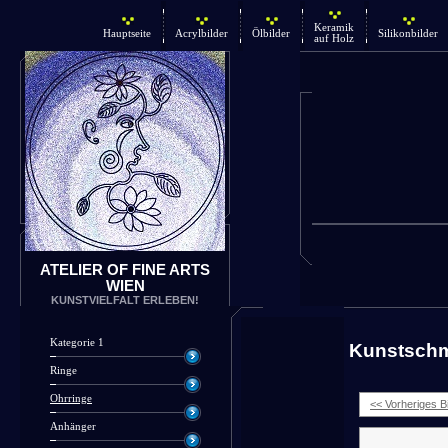
Keramik
Hauptseite
Acrylbilder
Ölbilder
Silikonbilder
auf Holz
ATELIER OF FINE ARTS
WIEN
KUNSTVIELFALT ERLEBEN!
Kategorie 1
Kunstsch
Ringe
Ohrringe
<< Vorheriges Bi
Anhänger