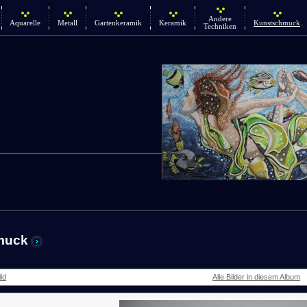
Andere
Aquarelle
Metall
Gartenkeramik
Keramik
Kunstschmuck
Techniken
muck
ld
Alle Bilder in diesem Album