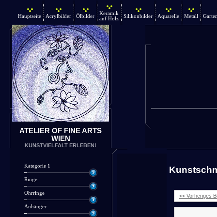
Keramik
Hauptseite
Acrylbilder
Ölbilder
Silikonbilder
Aquarelle
Metall
Garte
auf Holz
ATELIER OF FINE ARTS
WIEN
KUNSTVIELFALT ERLEBEN!
Kategorie 1
Kunstsch
Ringe
Ohrringe
<< Vorheriges Bi
Anhänger