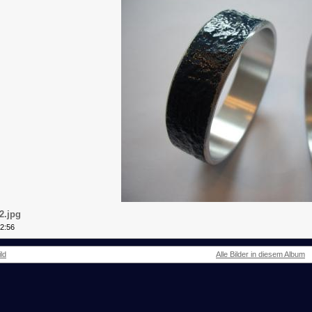
2.jpg
42:56
ld
Alle Bilder in diesem Album