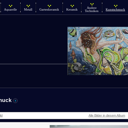
Andere
Aquarelle
Metall
Gartenkeramik
Keramik
Kunstschmuck
Techniken
muck
ld
Alle Bilder in diesem Album