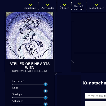
Keramik
Hauptseite
Acrylbilder
Ölbilder
Silikonbilder
auf Holz
ATELIER OF FINE ARTS
WIEN
KUNSTVIELFALT ERLEBEN!
Kategorie 1
Kunstsch
Ringe
Ohrringe
<< Vorheriges Bi
Anhänger