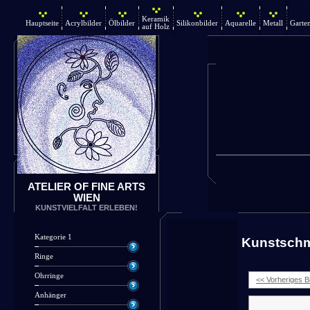
Keramik
Hauptseite
Acrylbilder
Ölbilder
Silikonbilder
Aquarelle
Metall
Garte
auf Holz
ATELIER OF FINE ARTS
WIEN
KUNSTVIELFALT ERLEBEN!
Kategorie 1
Kunstsch
Ringe
Ohrringe
<< Vorheriges Bi
Anhänger