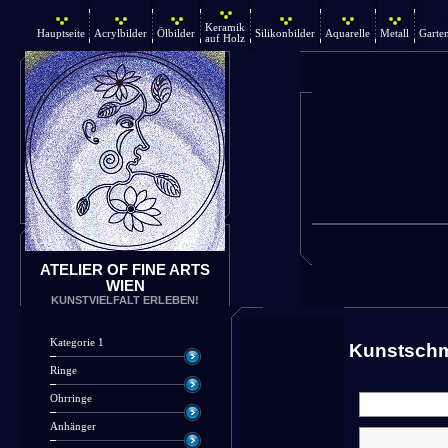
Keramik
Hauptseite
Acrylbilder
Ölbilder
Silikonbilder
Aquarelle
Metall
Garte
auf Holz
ATELIER OF FINE ARTS
WIEN
KUNSTVIELFALT ERLEBEN!
Kategorie 1
Kunstsch
Ringe
Ohrringe
Anhänger