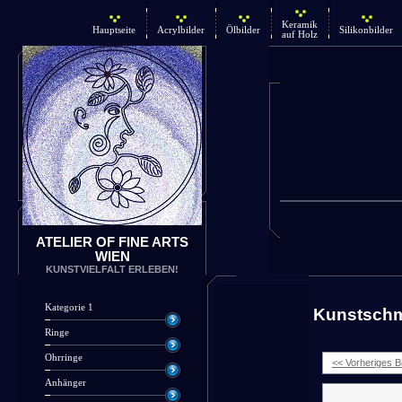
Keramik
Hauptseite
Acrylbilder
Ölbilder
Silikonbilder
auf Holz
ATELIER OF FINE ARTS
WIEN
KUNSTVIELFALT ERLEBEN!
Kategorie 1
Kunstsch
Ringe
Ohrringe
<< Vorheriges Bi
Anhänger