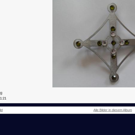
pg
21:21
ld
Alle Bilder in diesem Album