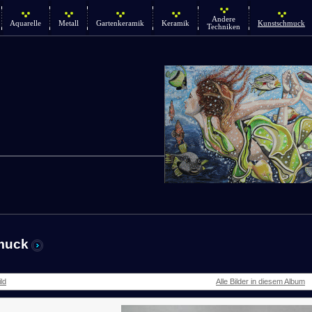
Andere
Aquarelle
Metall
Gartenkeramik
Keramik
Kunstschmuck
Techniken
muck
ld
Alle Bilder in diesem Album