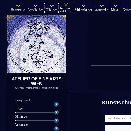
Keramik
Hauptseite
Acrylbilder
Ölbilder
Silikonbilder
Aquarelle
Metall
Garte
auf Holz
ATELIER OF FINE ARTS
WIEN
KUNSTVIELFALT ERLEBEN!
Kategorie 1
Kunstsch
Ringe
Ohrringe
<< Vorheriges Bi
Anhänger