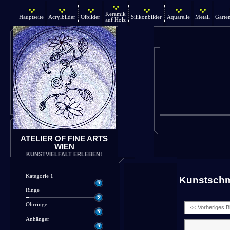
Keramik
Hauptseite
Acrylbilder
Ölbilder
Silikonbilder
Aquarelle
Metall
Garte
auf Holz
ATELIER OF FINE ARTS
WIEN
KUNSTVIELFALT ERLEBEN!
Kategorie 1
Kunstsch
Ringe
Ohrringe
<< Vorheriges Bi
Anhänger