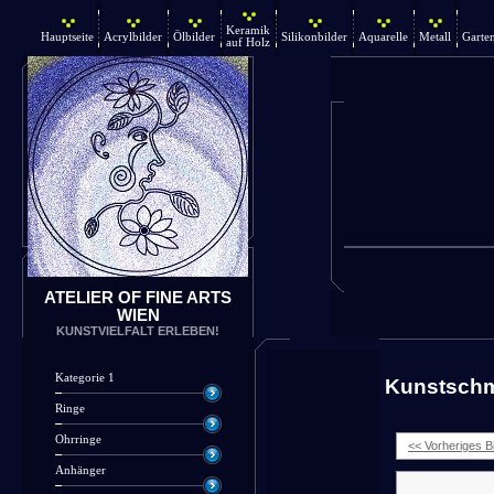
Keramik
Hauptseite
Acrylbilder
Ölbilder
Silikonbilder
Aquarelle
Metall
Garte
auf Holz
ATELIER OF FINE ARTS
WIEN
KUNSTVIELFALT ERLEBEN!
Kategorie 1
Kunstsch
Ringe
Ohrringe
<< Vorheriges Bi
Anhänger