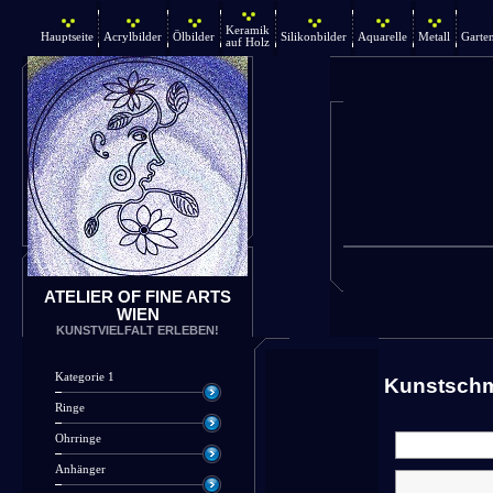
Keramik
Hauptseite
Acrylbilder
Ölbilder
Silikonbilder
Aquarelle
Metall
Garte
auf Holz
ATELIER OF FINE ARTS
WIEN
KUNSTVIELFALT ERLEBEN!
Kategorie 1
Kunstsch
Ringe
Ohrringe
Anhänger