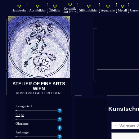
Keramik
Hauptseite
Acrylbilder
Ölbilder
Silikonbilder
Aquarelle
Metall
Garte
auf Holz
ATELIER OF FINE ARTS
WIEN
KUNSTVIELFALT ERLEBEN!
Kategorie 1
Kunstsch
Ringe
Ohrringe
<< Vorheriges Bi
Anhänger