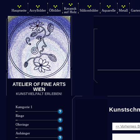
Keramik
Hauptseite
Acrylbilder
Ölbilder
Silikonbilder
Aquarelle
Metall
Garte
auf Holz
ATELIER OF FINE ARTS
WIEN
KUNSTVIELFALT ERLEBEN!
Kategorie 1
Kunstsch
Ringe
Ohrringe
<< Vorheriges Bi
Anhänger