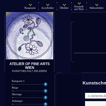
Keramik
Hauptseite
Acrylbilder
Ölbilder
Silikonbilder
auf Holz
ATELIER OF FINE ARTS
WIEN
KUNSTVIELFALT ERLEBEN!
Kategorie 1
Kunstsch
Ringe
Ohrringe
<< Vorheriges Bi
Anhänger