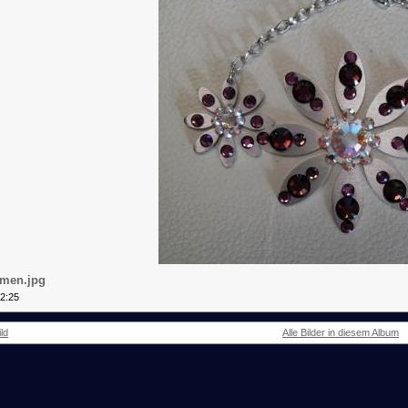
umen.jpg
22:25
ld
Alle Bilder in diesem Album