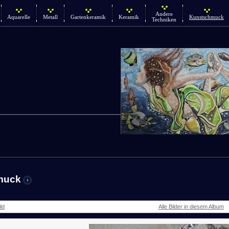
Andere
Aquarelle
Metall
Gartenkeramik
Keramik
Kunstschmuck
Techniken
muck
ld
Alle Bilder in diesem Album