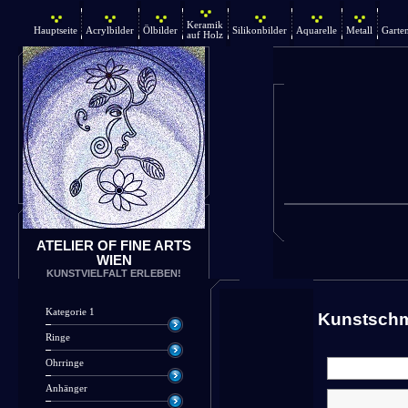
Keramik
Hauptseite
Acrylbilder
Ölbilder
Silikonbilder
Aquarelle
Metall
Garte
auf Holz
ATELIER OF FINE ARTS
WIEN
KUNSTVIELFALT ERLEBEN!
Kategorie 1
Kunstsch
Ringe
Ohrringe
Anhänger