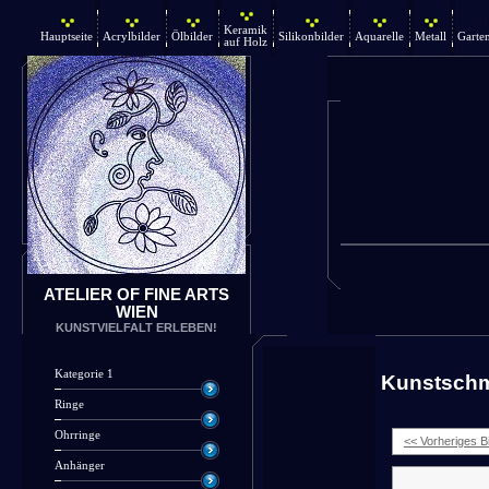
Keramik
Hauptseite
Acrylbilder
Ölbilder
Silikonbilder
Aquarelle
Metall
Garte
auf Holz
ATELIER OF FINE ARTS
WIEN
KUNSTVIELFALT ERLEBEN!
Kategorie 1
Kunstsch
Ringe
Ohrringe
<< Vorheriges Bi
Anhänger