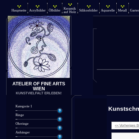
Keramik
Hauptseite
Acrylbilder
Ölbilder
Silikonbilder
Aquarelle
Metall
Garte
auf Holz
ATELIER OF FINE ARTS
WIEN
KUNSTVIELFALT ERLEBEN!
Kategorie 1
Kunstsch
Ringe
Ohrringe
<< Vorheriges Bi
Anhänger