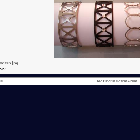
odern.jpg
8:52
ld
Alle Bilder in diesem Album