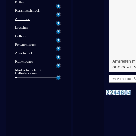
Ketten
Keramikschmuck
Armreifen
Broschen
Colliers
Perlenschmuck
Aluschmuck
Armreifen m
Kollektionen
28.04.2013 11:5
Modeschmuck mit
Halbedelsteinen
<< Vorheriges Bi