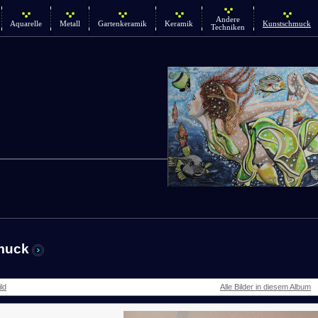
Andere
Aquarelle
Metall
Gartenkeramik
Keramik
Kunstschmuck
Techniken
muck
ld
Alle Bilder in diesem Album