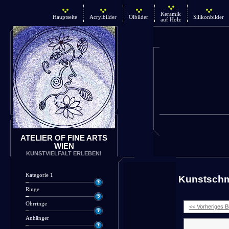
Keramik
Hauptseite
Acrylbilder
Ölbilder
Silikonbilder
auf Holz
ATELIER OF FINE ARTS
WIEN
KUNSTVIELFALT ERLEBEN!
Kategorie 1
Kunstsch
Ringe
Ohrringe
<< Vorheriges Bi
Anhänger