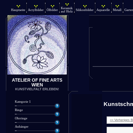
Keramik
Hauptseite
Acrylbilder
Ölbilder
Silikonbilder
Aquarelle
Metall
Garte
auf Holz
ATELIER OF FINE ARTS
WIEN
KUNSTVIELFALT ERLEBEN!
Kategorie 1
Kunstsch
Ringe
Ohrringe
<< Vorheriges Bi
Anhänger