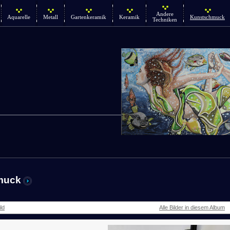
Andere
Aquarelle
Metall
Gartenkeramik
Keramik
Kunstschmuck
Techniken
muck
ld
Alle Bilder in diesem Album