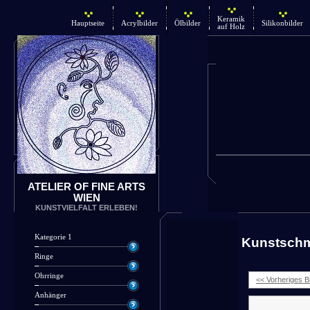
Keramik
Hauptseite
Acrylbilder
Ölbilder
Silikonbilder
auf Holz
ATELIER OF FINE ARTS
WIEN
KUNSTVIELFALT ERLEBEN!
Kategorie 1
Kunstsch
Ringe
Ohrringe
<< Vorheriges Bi
Anhänger