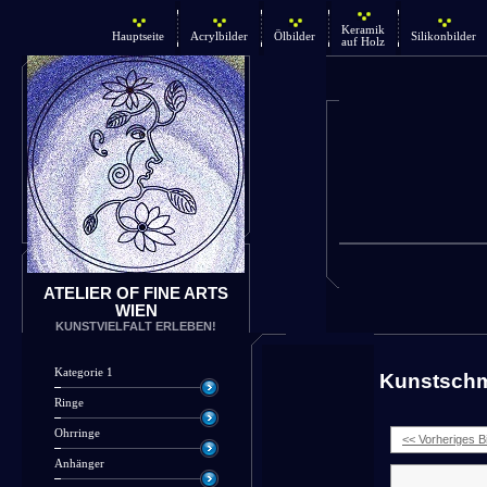
Keramik
Hauptseite
Acrylbilder
Ölbilder
Silikonbilder
auf Holz
ATELIER OF FINE ARTS
WIEN
KUNSTVIELFALT ERLEBEN!
Kategorie 1
Kunstsch
Ringe
Ohrringe
<< Vorheriges Bi
Anhänger