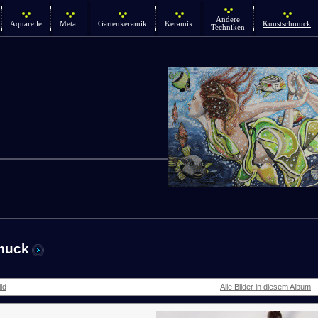
Andere
Aquarelle
Metall
Gartenkeramik
Keramik
Kunstschmuck
Techniken
muck
ld
Alle Bilder in diesem Album