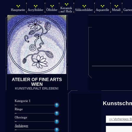
Keramik
Hauptseite
Acrylbilder
Ölbilder
Silikonbilder
Aquarelle
Metall
Garte
auf Holz
ATELIER OF FINE ARTS
WIEN
KUNSTVIELFALT ERLEBEN!
Kategorie 1
Kunstsch
Ringe
Ohrringe
<< Vorheriges Bi
Anhänger