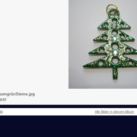
aumgrünSteine.jpg
10:57
ld
Alle Bilder in diesem Album