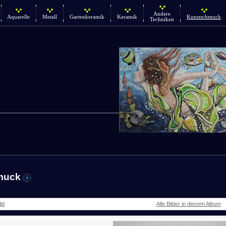
Andere
Aquarelle
Metall
Gartenkeramik
Keramik
Kunstschmuck
Techniken
muck
ld
Alle Bilder in diesem Album