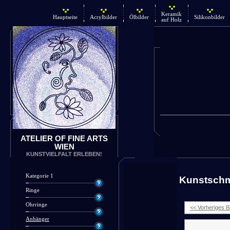
Keramik
Hauptseite
Acrylbilder
Ölbilder
Silikonbilder
auf Holz
ATELIER OF FINE ARTS
WIEN
KUNSTVIELFALT ERLEBEN!
Kategorie 1
Kunstsch
Ringe
Ohrringe
<< Vorheriges Bi
Anhänger