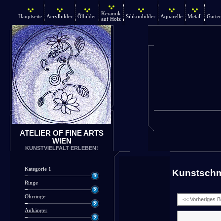
Keramik
Hauptseite
Acrylbilder
Ölbilder
Silikonbilder
Aquarelle
Metall
Garte
auf Holz
ATELIER OF FINE ARTS
WIEN
KUNSTVIELFALT ERLEBEN!
Kategorie 1
Kunstsch
Ringe
Ohrringe
<< Vorheriges Bi
Anhänger