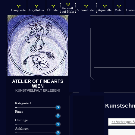
Keramik
Hauptseite
Acrylbilder
Ölbilder
Silikonbilder
Aquarelle
Metall
Garte
auf Holz
ATELIER OF FINE ARTS
WIEN
KUNSTVIELFALT ERLEBEN!
Kategorie 1
Kunstsch
Ringe
Ohrringe
<< Vorheriges Bi
Anhänger